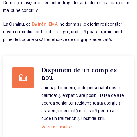
Doriți să le asigurați seniorilor dragi din viața dumneavoastră cele
mai bune condiții?
La Căminul de
Bătrâni EMA
, ne dorim să le oferim rezidenților
noștri un mediu confortabil și sigur, unde să poată trăi momente
pline de bucurie și să beneficieze de o îngrijire adecvată.
Dispunem de un complex
nou
amenajat modern, unde personalul nostru
calificat și empatic are posibilitatea de a le
acorda seniorilor rezidenți toată atenția și
asistența medicală necesară pentru a
duce un trai fericit și lipsit de griji.
Vezi mai multe