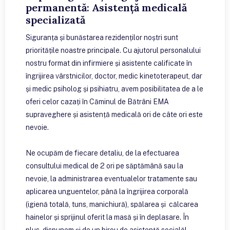
permanentă: Asistență medicală
specializată
Siguranța și bunăstarea rezidenților noștri sunt
prioritățile noastre principale. Cu ajutorul personalului
nostru format din infirmiere și asistente calificate în
îngrijirea vârstnicilor, doctor, medic kinetoterapeut, dar
și medic psiholog și psihiatru, avem posibilitatea de a le
oferi celor cazați în Căminul de Bătrâni EMA
supraveghere și asistență medicală ori de câte ori este
nevoie.
Ne ocupăm de fiecare detaliu, de la efectuarea
consultului medical de 2 ori pe săptămână sau la
nevoie, la administrarea eventualelor tratamente sau
aplicarea unguentelor, până la îngrijirea corporală
(igienă totală, tuns, manichiură), spălarea și călcarea
hainelor și sprijinul oferit la masă și în deplasare. În
plus, dispunem și de un birou de asistență socială!