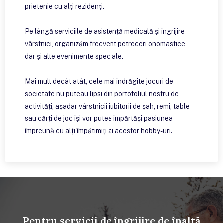
prietenie cu alți rezidenți.
Pe lângă serviciile de asistență medicală și îngrijire
vârstnici, organizăm frecvent petreceri onomastice,
dar și alte evenimente speciale.
Mai mult decât atât, cele mai îndrăgite jocuri de
societate nu puteau lipsi din portofoliul nostru de
activități, așadar vârstnicii iubitorii de șah, remi, table
sau cărți de joc își vor putea împărtăși pasiunea
împreună cu alți împătimiți ai acestor hobby-uri.
Pentru servicii de îngrijire de înaltă